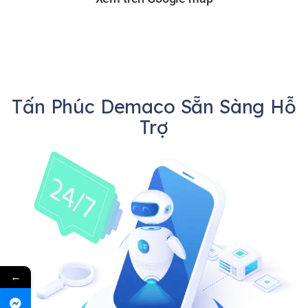
Tấn Phúc Demaco Sẵn Sàng Hỗ
Trợ
←