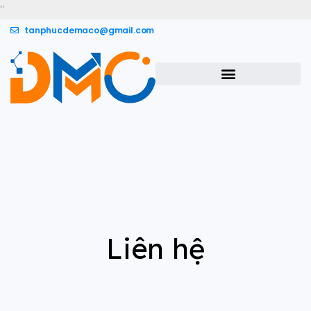
"
tanphucdemaco@gmail.com
Liên
hệ